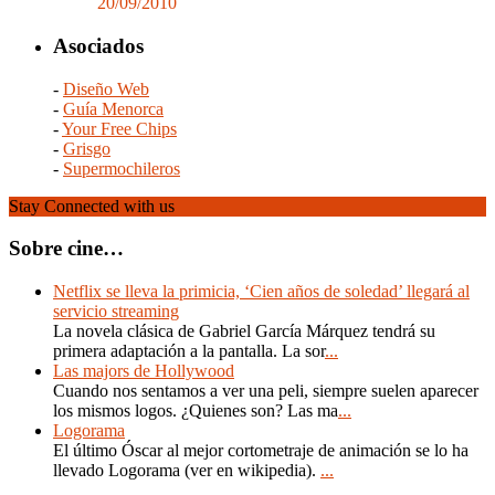
20/09/2010
Asociados
-
Diseño Web
-
Guía Menorca
-
Your Free Chips
-
Grisgo
-
Supermochileros
Stay Connected with us
Sobre cine…
Netflix se lleva la primicia, ‘Cien años de soledad’ llegará al
servicio streaming
La novela clásica de Gabriel García Márquez tendrá su
primera adaptación a la pantalla. La sor
...
Las majors de Hollywood
Cuando nos sentamos a ver una peli, siempre suelen aparecer
los mismos logos. ¿Quienes son? Las ma
...
Logorama
El último Óscar al mejor cortometraje de animación se lo ha
llevado Logorama (ver en wikipedia).
...