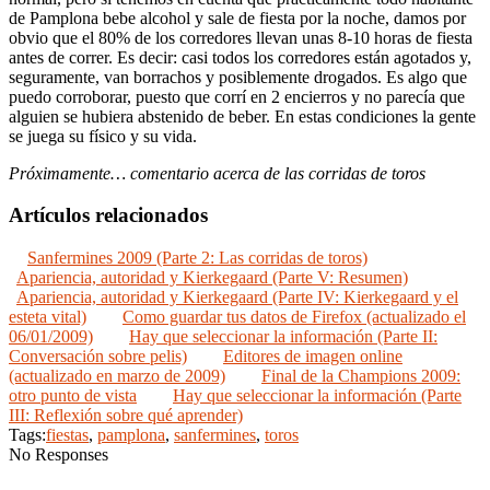
de Pamplona bebe alcohol y sale de fiesta por la noche, damos por
obvio que el 80% de los corredores llevan unas 8-10 horas de fiesta
antes de correr. Es decir: casi todos los corredores están agotados y,
seguramente, van borrachos y posiblemente drogados. Es algo que
puedo corroborar, puesto que corrí en 2 encierros y no parecía que
alguien se hubiera abstenido de beber. En estas condiciones la gente
se juega su físico y su vida.
Próximamente… comentario acerca de las corridas de toros
Artículos relacionados
Sanfermines 2009 (Parte 2: Las corridas de toros)
Apariencia, autoridad y Kierkegaard (Parte V: Resumen)
Apariencia, autoridad y Kierkegaard (Parte IV: Kierkegaard y el
esteta vital)
Como guardar tus datos de Firefox (actualizado el
06/01/2009)
Hay que seleccionar la información (Parte II:
Conversación sobre pelis)
Editores de imagen online
(actualizado en marzo de 2009)
Final de la Champions 2009:
otro punto de vista
Hay que seleccionar la información (Parte
III: Reflexión sobre qué aprender)
Tags:
fiestas
,
pamplona
,
sanfermines
,
toros
No Responses