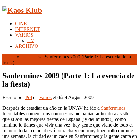
CINE
INTERNET
VARIOS
TV
ARCHIVO
Home
»
Varios
» Sanfermines 2009 (Parte 1: La esencia de la
fiesta)
Sanfermines 2009 (Parte 1: La esencia de
la fiesta)
Escrito por
Pol
en
Varios
el día 4 August 2009
Después de estudiar un año en la UNAV he ido a
Sanfermines
.
Incontables comentarios como estos me habían animado a asistir:
que si son las mejores fiestas de España (¡y del mundo!), como
mínimo lo tienes que vivir una vez, hay gente que viene de todo el
mundo, toda la ciudad está borracha y con muy buen rollo durante
una semana, la ciudad es un caos en Sanfermines y la gente canta en