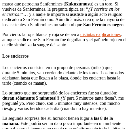
marca que patrocina Sanfermines (
Kukuxumusu
) es un toro. Si
vuelves de Sanfermines, la pregunta típica es: “
¿Y corriste en los
encierros?
“… y a nadie le importa si asististe a algún acto religoso
dedicado a San Fermín o no. Aún diría más: creo que la mayoría de
los asistentes a Sanfermines no saben ni que
San Fermín es negro
.
Por cierto: la ropa blanca y roja se deben a
distintas explicaciones
,
aunque se dice que San Fermín fue degollado y el pañuelo rojo en el
cuello simboliza la sangre del santo.
Los encierros
Los encierros consisten en un grupo de personas (miles) que,
durante 5 minutos, van corriendo delante de los toros. Los toros los
adelantan hasta que llegan a la plaza, donde los encierran hasta la
tarde (cuando os matan).
Lo primero que me sorprendió de los encierros fue su duración:
duran sólamente 5 minutos
!!! ¿Y para 5 minutos tanta fiesta?, me
pregunté yo. Pero claro, son 5 minutos muy intensos, con mucho
riesgo y varios heridos cada día (cuando no hay muertos).
La segunda sorpresa fue su horario: tienen lugar
a las 8 de la
mañana
. Este podría ser un dato poco importante en un ambiente
normal, pero si tenemos en cuenta que prácticamente todo habitante