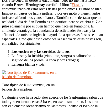
Los 3 se celebran desde la edad media, pero no fue hasta 1925
cuando
Ernest Hemingway
escribió el libro “
Fiesta
“,
contextualizado en estas locas fiestas pamplonicas. El libro se hizo
famoso en países de habla inglesa, y por ese motivo vienen tantos
turistas californianos y australianos. También cabe destacar que en
realidad el día de San Fermín es en octubre, pero se celebra el
7 de
julio
sólamente por el buen tiempo que hace en Pamplona. El
ambiente veraniego, la abundancia de actividades festivas y la
afluencia de turismo inglés han ayudado a que estas fiestas sean tan
especiales. Creo que desde entonces la esencia de estas fiestas son,
en realidad, los siguientes:
Los encierros y las corridas de toros
La fiesta y la
bebida
(vino tinto, sangría o calimocho…
seguido de los porros, la coca y otras drogas)
La
ropa
blanca y roja
Toro típico de Kukuxumusu, en un
balcón de Pamplona
Cualquiera que haya oído algo acerca de los Sanfermines sabrá que
todo gira en torno a estas 3 bases, en ese mismo orden. Los toros
son el elemento identificativo de las fiestas, incluso el logo de la