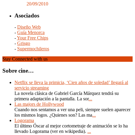
20/09/2010
Asociados
-
Diseño Web
-
Guía Menorca
-
Your Free Chips
-
Grisgo
-
Supermochileros
Stay Connected with us
Sobre cine…
Netflix se lleva la primicia, ‘Cien años de soledad’ llegará al
servicio streaming
La novela clásica de Gabriel García Márquez tendrá su
primera adaptación a la pantalla. La sor
...
Las majors de Hollywood
Cuando nos sentamos a ver una peli, siempre suelen aparecer
los mismos logos. ¿Quienes son? Las ma
...
Logorama
El último Óscar al mejor cortometraje de animación se lo ha
llevado Logorama (ver en wikipedia).
...