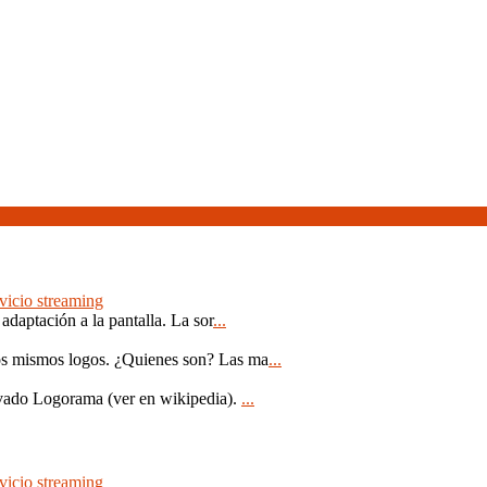
rvicio streaming
daptación a la pantalla. La sor
...
los mismos logos. ¿Quienes son? Las ma
...
levado Logorama (ver en wikipedia).
...
rvicio streaming