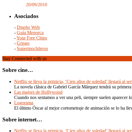
20/09/2010
Asociados
-
Diseño Web
-
Guía Menorca
-
Your Free Chips
-
Grisgo
-
Supermochileros
Stay Connected with us
Sobre cine…
Netflix se lleva la primicia, ‘Cien años de soledad’ llegará al se
La novela clásica de Gabriel García Márquez tendrá su primera a
Las majors de Hollywood
Cuando nos sentamos a ver una peli, siempre suelen aparecer 
Logorama
El último Óscar al mejor cortometraje de animación se lo ha l
Sobre internet…
Netflix se lleva la primicia, ‘Cien años de soledad’ llegará al se