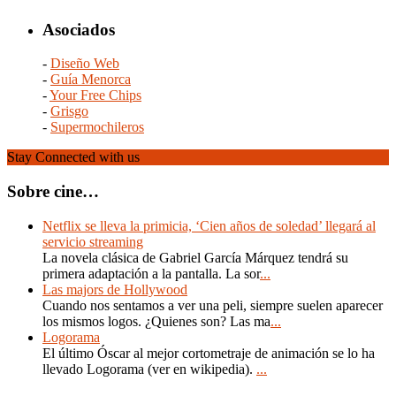
Asociados
-
Diseño Web
-
Guía Menorca
-
Your Free Chips
-
Grisgo
-
Supermochileros
Stay Connected with us
Sobre cine…
Netflix se lleva la primicia, ‘Cien años de soledad’ llegará al
servicio streaming
La novela clásica de Gabriel García Márquez tendrá su
primera adaptación a la pantalla. La sor
...
Las majors de Hollywood
Cuando nos sentamos a ver una peli, siempre suelen aparecer
los mismos logos. ¿Quienes son? Las ma
...
Logorama
El último Óscar al mejor cortometraje de animación se lo ha
llevado Logorama (ver en wikipedia).
...