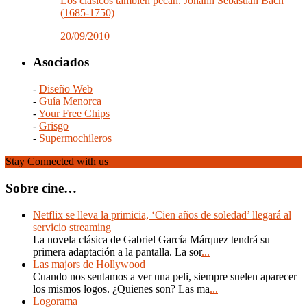
Los clásicos también pecan. Johann Sebastian Bach
(1685-1750)
20/09/2010
Asociados
-
Diseño Web
-
Guía Menorca
-
Your Free Chips
-
Grisgo
-
Supermochileros
Stay Connected with us
Sobre cine…
Netflix se lleva la primicia, ‘Cien años de soledad’ llegará al
servicio streaming
La novela clásica de Gabriel García Márquez tendrá su
primera adaptación a la pantalla. La sor
...
Las majors de Hollywood
Cuando nos sentamos a ver una peli, siempre suelen aparecer
los mismos logos. ¿Quienes son? Las ma
...
Logorama