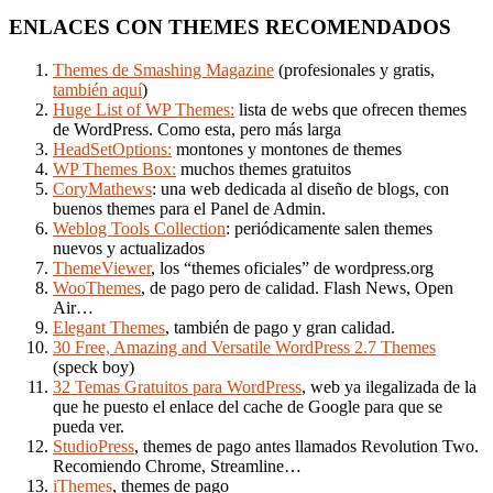
ENLACES CON THEMES RECOMENDADOS
Themes de Smashing Magazine
(profesionales y gratis,
también aquí
)
Huge List of WP Themes:
lista de webs que ofrecen themes
de WordPress. Como esta, pero más larga
HeadSetOptions:
montones y montones de themes
WP Themes Box:
muchos themes gratuitos
CoryMathews
: una web dedicada al diseño de blogs, con
buenos themes para el Panel de Admin.
Weblog Tools Collection
: periódicamente salen themes
nuevos y actualizados
ThemeViewer
, los “themes oficiales” de wordpress.org
WooThemes
, de pago pero de calidad. Flash News, Open
Air…
Elegant Themes
, también de pago y gran calidad.
30 Free, Amazing and Versatile WordPress 2.7 Themes
(speck boy)
32 Temas Gratuitos para WordPress
, web ya ilegalizada de la
que he puesto el enlace del cache de Google para que se
pueda ver.
StudioPress
, themes de pago antes llamados Revolution Two.
Recomiendo Chrome, Streamline…
iThemes
, themes de pago