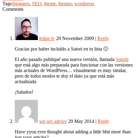
Tags:
bloggers
,
SEO
,
theme
,
themes
,
wordpress
Comments
felipe.lv
20 November 2009
|
Reply
Gracias por haber incluído a Satori en tu lista 🙂
El año pasado publiqué una nueva versión, llamada
Satorii
que está algo más preparada para funcionar con las versiones
más actuales de WordPress… visualmente es muy similar,
pero de todos modos te doy el dato ya que está más
actualizada
¡Saludos!
wp seo advice
29 May 2014
|
Reply
Have yyou ever thought about adding a little bbit more than
just your articles?