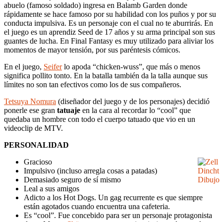
abuelo (famoso soldado) ingresa en Balamb Garden donde
rápidamente se hace famoso por su habilidad con los puños y por su
conducta impulsiva. Es un personaje con el cual no te aburrirás. En
el juego es un aprendiz Seed de 17 años y su arma principal son sus
guantes de lucha. En Final Fantasy es muy utilizado para aliviar los
momentos de mayor tensión, por sus paréntesis cómicos.
En el juego,
Seifer
lo apoda “chicken-wuss”, que más o menos
significa pollito tonto. En la batalla también da la talla aunque sus
límites no son tan efectivos como los de sus compañeros.
Tetsuya Nomura
(diseñador del juego y de los personajes) decidió
ponerle ese gran
tatuaje
en la cara al recordar lo “cool” que
quedaba un hombre con todo el cuerpo tatuado que vio en un
videoclip de MTV.
PERSONALIDAD
Gracioso
Impulsivo (incluso arregla cosas a patadas)
Demasiado seguro de sí mismo
Leal a sus amigos
Adicto a los Hot Dogs. Un gag recurrente es que siempre
están agotados cuando encuentra una cafeteria.
Es “cool”. Fue concebido para ser un personaje protagonista