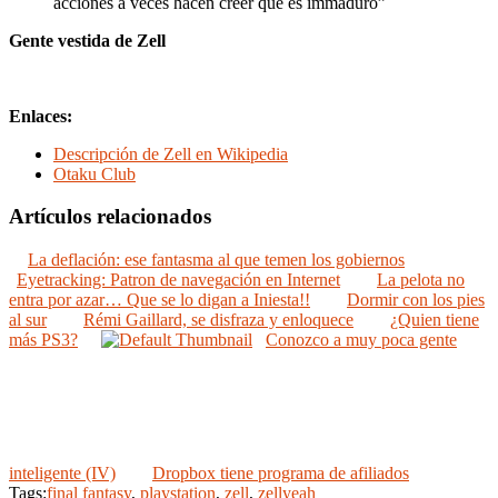
acciones a veces hacen creer que es immaduro”
Gente vestida de Zell
Enlaces:
Descripción de Zell en Wikipedia
Otaku Club
Artículos relacionados
La deflación: ese fantasma al que temen los gobiernos
Eyetracking: Patron de navegación en Internet
La pelota no
entra por azar… Que se lo digan a Iniesta!!
Dormir con los pies
al sur
Rémi Gaillard, se disfraza y enloquece
¿Quien tiene
más PS3?
Conozco a muy poca gente
inteligente (IV)
Dropbox tiene programa de afiliados
Tags:
final fantasy
,
playstation
,
zell
,
zellyeah