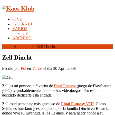
CINE
INTERNET
VARIOS
TV
ARCHIVO
Home
»
Varios
» Zell Dincht
Zell Dincht
Escrito por
Pol
en
Varios
el día 30 April 2008
Zell es mi personaje favorito de
Final Fantasy
(juego de PlayStation
y PC), y probablemente de todos los videojuegos. Por esto he
decidido dedicarle esta entrada.
Zell es el personaje más gracioso de
Final Fantasy VIII
. Como
Seifer, es huérfano y es adoptado por la familia Dincht en Balamb,
donde vive su juventud. A los 13 años, y para hacer honor a su