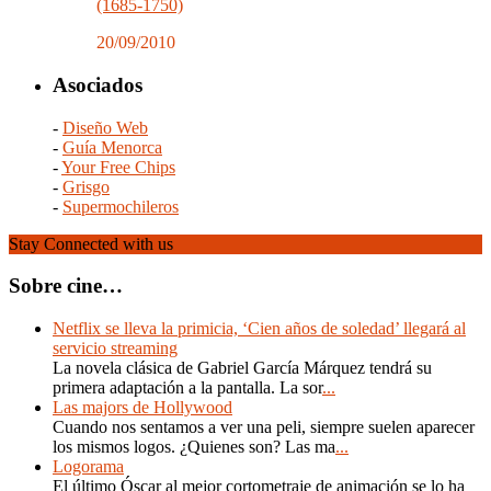
(1685-1750)
20/09/2010
Asociados
-
Diseño Web
-
Guía Menorca
-
Your Free Chips
-
Grisgo
-
Supermochileros
Stay Connected with us
Sobre cine…
Netflix se lleva la primicia, ‘Cien años de soledad’ llegará al
servicio streaming
La novela clásica de Gabriel García Márquez tendrá su
primera adaptación a la pantalla. La sor
...
Las majors de Hollywood
Cuando nos sentamos a ver una peli, siempre suelen aparecer
los mismos logos. ¿Quienes son? Las ma
...
Logorama
El último Óscar al mejor cortometraje de animación se lo ha