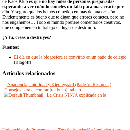
de Kaos Klub es que
no hay miles de personas preparadas
esperando a ver cuándo cometes un fallo para masacrarte por
ello
. Y seguro que los hemos cometido en más de una ocasión.
Evidentemente es bueno que te digan que errores cometes, pero no
nos engañemos… Todo el mundo prefiere comentarios creativos,
que complementen tu trabajo en lugar de destruirlo.
¿Y tú, creas o destruyes?
Fuentes
:
El día en que la blogosfera se convirtió en un patio de colegio
(Blogoff)
Artículos relacionados
Apariencia, autoridad y Kierkegaard (Parte V: Resumen)
Consejos para encontrar (un buen) trabajo
La Crisis NINJA explicada en la
Universidad de Princeton
Test de Asociación Implícita: ¿eres