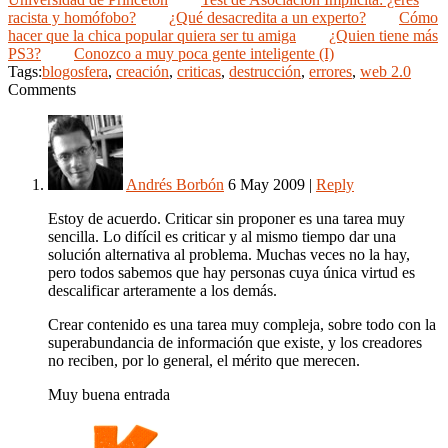
racista y homófobo?
¿Qué desacredita a un experto?
Cómo
hacer que la chica popular quiera ser tu amiga
¿Quien tiene más
PS3?
Conozco a muy poca gente inteligente (I)
Tags:
blogosfera
,
creación
,
criticas
,
destrucción
,
errores
,
web 2.0
Comments
Andrés Borbón
6 May 2009
|
Reply
Estoy de acuerdo. Criticar sin proponer es una tarea muy
sencilla. Lo difícil es criticar y al mismo tiempo dar una
solución alternativa al problema. Muchas veces no la hay,
pero todos sabemos que hay personas cuya única virtud es
descalificar arteramente a los demás.
Crear contenido es una tarea muy compleja, sobre todo con la
superabundancia de información que existe, y los creadores
no reciben, por lo general, el mérito que merecen.
Muy buena entrada